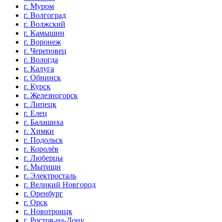
г. Муром
г. Волгоград
г. Волжский
г. Камышин
г. Воронеж
г. Череповец
г. Вологда
г. Калуга
г. Обнинск
г. Курск
г. Железногорск
г. Липецк
г. Елец
г. Балашиха
г. Химки
г. Подольск
г. Королёв
г. Люберцы
г. Мытищи
г. Электросталь
г. Великий Новгород
г. Оренбург
г. Орск
г. Новотроицк
г. Ростов-на-Дону