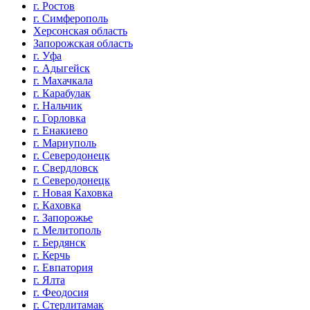
г. Ростов
г. Симферополь
Херсонская область
Запорожская область
г. Уфа
г. Адыгейск
г. Махачкала
г. Карабулак
г. Нальчик
г. Горловка
г. Енакиево
г. Мариуполь
г. Северодонецк
г. Свердловск
г. Северодонецк
г. Новая Каховка
г. Каховка
г. Запорожье
г. Мелитополь
г. Бердянск
г. Керчь
г. Евпатория
г. Ялта
г. Феодосия
г. Стерлитамак