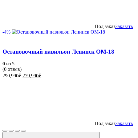
Под заказ
Заказать
-4%
Остановочный павильон Ленинск ОМ-18
0
из 5
(
0
отзыв)
Первоначальная
Текущая
290,990
₽
279,990
₽
цена
цена:
составляла
279,990₽.
290,990₽.
Под заказ
Заказать