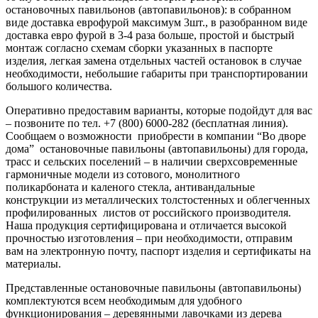
остановочных павильонов (автопавильонов): в собранном
виде доставка еврофурой максимум 3шт., в разобранном виде
доставка евро фурой в 3-4 раза больше, простой и быстрый
монтаж согласно схемам сборки указанных в паспорте
изделия, легкая замена отдельных частей остановок в случае
необходимости, небольшие габариты при транспортировании
большого количества.
Оперативно предоставим варианты, которые подойдут для вас
– позвоните по тел. +7 (800) 6000-282 (бесплатная линия).
Сообщаем о возможности приобрести в компании “Во дворе
дома” остановочные павильоны (автопавильоны) для города,
трасс и сельских поселений – в наличии сверхсовременные
гармоничные модели из сотового, монолитного
поликарбоната и каленого стекла, антивандальные
конструкции из металлических толстостенных и облегченных
профилированных листов от российского производителя.
Наша продукция сертифицирована и отличается высокой
прочностью изготовления – при необходимости, отправим
вам на электронную почту, паспорт изделия и сертификаты на
материалы.
Представленные остановочные павильоны (автопавильоны)
комплектуются всем необходимым для удобного
функционирования – деревянными лавочками из дерева