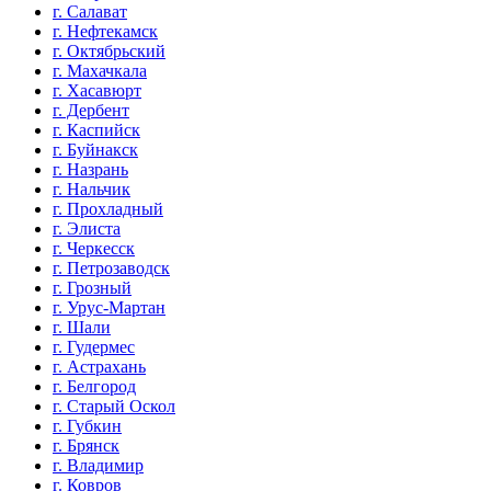
г. Салават
г. Нефтекамск
г. Октябрьский
г. Махачкала
г. Хасавюрт
г. Дербент
г. Каспийск
г. Буйнакск
г. Назрань
г. Нальчик
г. Прохладный
г. Элиста
г. Черкесск
г. Петрозаводск
г. Грозный
г. Урус-Мартан
г. Шали
г. Гудермес
г. Астрахань
г. Белгород
г. Старый Оскол
г. Губкин
г. Брянск
г. Владимир
г. Ковров