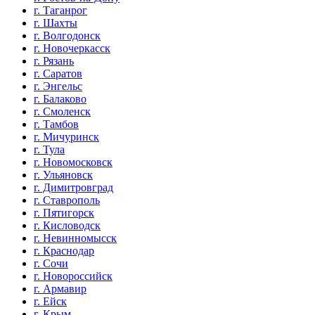
г. Таганрог
г. Шахты
г. Волгодонск
г. Новочеркасск
г. Рязань
г. Саратов
г. Энгельс
г. Балаково
г. Смоленск
г. Тамбов
г. Мичуринск
г. Тула
г. Новомосковск
г. Ульяновск
г. Димитровград
г. Ставрополь
г. Пятигорск
г. Кисловодск
г. Невинномысск
г. Краснодар
г. Сочи
г. Новороссийск
г. Армавир
г. Ейск
г. Крым