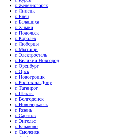
г. Железногорск
г. Липецк
г. Елец
г. Балашиха
г. Химки
г. Подольск
г. Королёв
г. Люберцы
г. Мытищи
г. Электросталь
г. Великий Новгород
г. Оренбург
г. Орск
г. Новотроицк
г. Ростов-на-Дону
г. Таганрог
г. Шахты
г. Волгодонск
г. Новочеркасск
г. Рязань
г. Саратов
г. Энгельс
г. Балаково
г. Смоленск