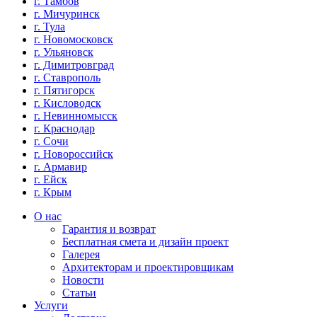
г. Тамбов
г. Мичуринск
г. Тула
г. Новомосковск
г. Ульяновск
г. Димитровград
г. Ставрополь
г. Пятигорск
г. Кисловодск
г. Невинномысск
г. Краснодар
г. Сочи
г. Новороссийск
г. Армавир
г. Ейск
г. Крым
О нас
Гарантия и возврат
Бесплатная смета и дизайн проект
Галерея
Архитекторам и проектировщикам
Новости
Статьи
Услуги