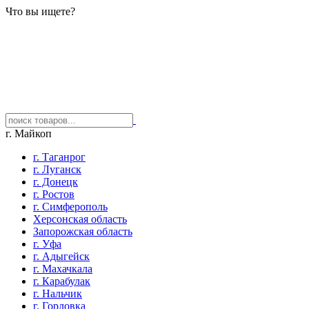
Что вы ищете?
г. Майкоп
г. Таганрог
г. Луганск
г. Донецк
г. Ростов
г. Симферополь
Херсонская область
Запорожская область
г. Уфа
г. Адыгейск
г. Махачкала
г. Карабулак
г. Нальчик
г. Горловка