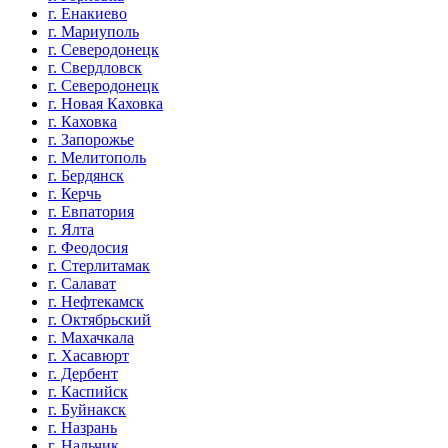
г. Енакиево
г. Мариуполь
г. Северодонецк
г. Свердловск
г. Северодонецк
г. Новая Каховка
г. Каховка
г. Запорожье
г. Мелитополь
г. Бердянск
г. Керчь
г. Евпатория
г. Ялта
г. Феодосия
г. Стерлитамак
г. Салават
г. Нефтекамск
г. Октябрьский
г. Махачкала
г. Хасавюрт
г. Дербент
г. Каспийск
г. Буйнакск
г. Назрань
г. Нальчик