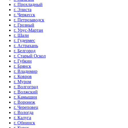
г. Прохладный
г. Элиста
г. Черкесск
г. Петрозаводск
г. Грозный
г. Урус-Мартан
г. Шали
г. Гудермес
г. Астрахань
г. Белгород
г. Старый Оскол
г. Губкин
г. Брянск
г. Владимир
г. Ковров
г. Муром
г. Волгоград
г. Волжский
г. Камышин
г. Воронеж
г. Череповец
г. Вологда
г. Калуга
г. Обнинск
г. Курск