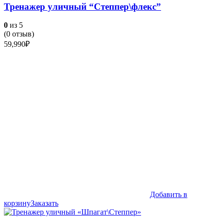
Тренажер уличный “Степпер\флекс”
0
из 5
(
0
отзыв)
59,990
₽
Добавить в
корзину
Заказать