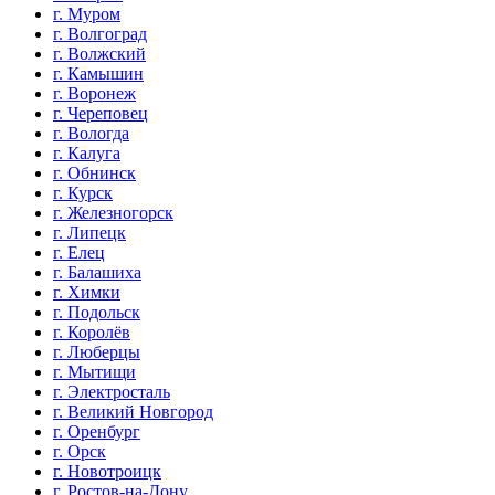
г. Муром
г. Волгоград
г. Волжский
г. Камышин
г. Воронеж
г. Череповец
г. Вологда
г. Калуга
г. Обнинск
г. Курск
г. Железногорск
г. Липецк
г. Елец
г. Балашиха
г. Химки
г. Подольск
г. Королёв
г. Люберцы
г. Мытищи
г. Электросталь
г. Великий Новгород
г. Оренбург
г. Орск
г. Новотроицк
г. Ростов-на-Дону