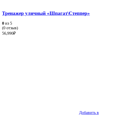
Тренажер уличный «Шпагат\Степпер»
0
из 5
(
0
отзыв)
56,990
₽
Добавить в