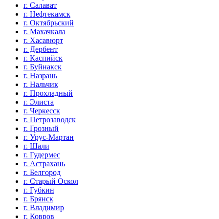
г. Салават
г. Нефтекамск
г. Октябрьский
г. Махачкала
г. Хасавюрт
г. Дербент
г. Каспийск
г. Буйнакск
г. Назрань
г. Нальчик
г. Прохладный
г. Элиста
г. Черкесск
г. Петрозаводск
г. Грозный
г. Урус-Мартан
г. Шали
г. Гудермес
г. Астрахань
г. Белгород
г. Старый Оскол
г. Губкин
г. Брянск
г. Владимир
г. Ковров