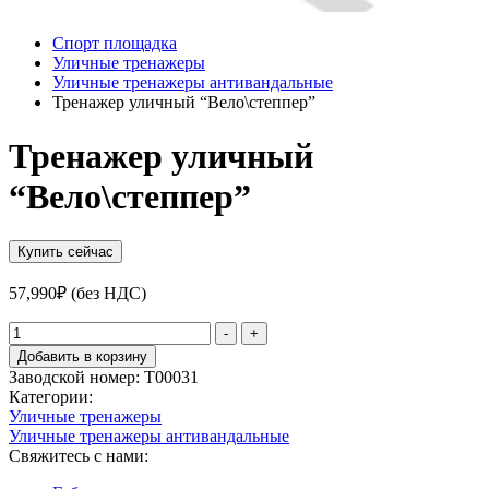
Спорт площадка
Уличные тренажеры
Уличные тренажеры антивандальныe
Тренажер уличный “Вело\степпер”
Тренажер уличный
“Вело\степпер”
Купить сейчас
57,990
₽
(без НДС)
Количество
-
+
товара
Добавить в корзину
Тренажер
Заводской номер:
Т00031
уличный
Категории:
"Вело\степпер"
Уличные тренажеры
Уличные тренажеры антивандальныe
Свяжитесь с нами: