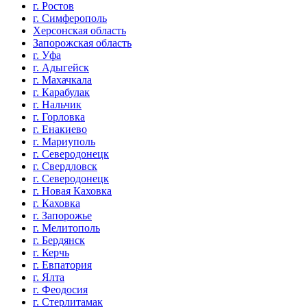
г. Ростов
г. Симферополь
Херсонская область
Запорожская область
г. Уфа
г. Адыгейск
г. Махачкала
г. Карабулак
г. Нальчик
г. Горловка
г. Енакиево
г. Мариуполь
г. Северодонецк
г. Свердловск
г. Северодонецк
г. Новая Каховка
г. Каховка
г. Запорожье
г. Мелитополь
г. Бердянск
г. Керчь
г. Евпатория
г. Ялта
г. Феодосия
г. Стерлитамак