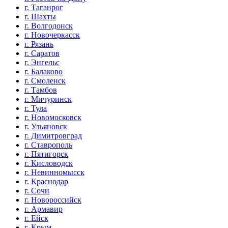
г. Таганрог
г. Шахты
г. Волгодонск
г. Новочеркасск
г. Рязань
г. Саратов
г. Энгельс
г. Балаково
г. Смоленск
г. Тамбов
г. Мичуринск
г. Тула
г. Новомосковск
г. Ульяновск
г. Димитровград
г. Ставрополь
г. Пятигорск
г. Кисловодск
г. Невинномысск
г. Краснодар
г. Сочи
г. Новороссийск
г. Армавир
г. Ейск
г. Крым