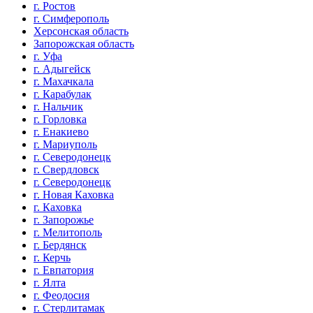
г. Ростов
г. Симферополь
Херсонская область
Запорожская область
г. Уфа
г. Адыгейск
г. Махачкала
г. Карабулак
г. Нальчик
г. Горловка
г. Енакиево
г. Мариуполь
г. Северодонецк
г. Свердловск
г. Северодонецк
г. Новая Каховка
г. Каховка
г. Запорожье
г. Мелитополь
г. Бердянск
г. Керчь
г. Евпатория
г. Ялта
г. Феодосия
г. Стерлитамак