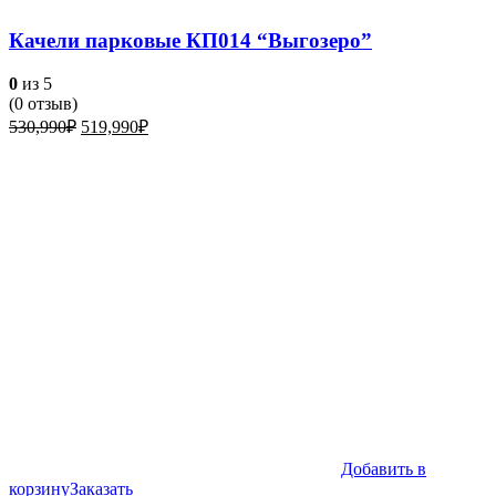
Качели парковые КП014 “Выгозеро”
0
из 5
(
0
отзыв)
Первоначальная
Текущая
530,990
₽
519,990
₽
цена
цена:
составляла
519,990₽.
530,990₽.
Добавить в
корзину
Заказать