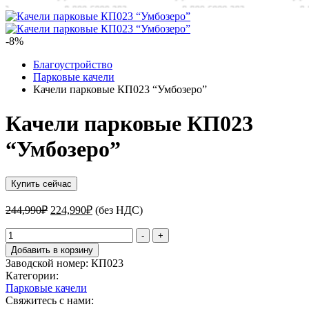
-8%
Благоустройство
Парковые качели
Качели парковые КП023 “Умбозеро”
Качели парковые КП023
“Умбозеро”
Купить сейчас
Первоначальная
Текущая
244,990
₽
224,990
₽
(без НДС)
цена
цена:
составляла
Количество
224,990₽.
-
+
товара
244,990₽.
Добавить в корзину
Качели
Заводской номер:
КП023
парковые
Категории:
КП023
Парковые качели
“Умбозеро”
Свяжитесь с нами: