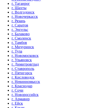
г. Таганрог
г. Шахты
г. Волгодонск
г. Новочеркасск
г. Рязань
г. Саратов
г. Энгельс
г. Балаково
г. Смоленск
г. Тамбов
г. Мичуринск
г. Тула
г. Новомосковск
г. Ульяновск
г. Димитровград
г. Ставрополь
г. Пятигорск
г. Кисловодск
г. Невинномысск
г. Краснодар
г. Сочи
г. Новороссийск
г. Армавир
г. Ейск
г. Крым