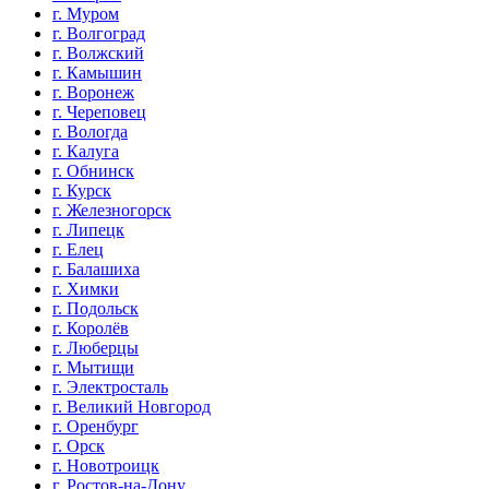
г. Муром
г. Волгоград
г. Волжский
г. Камышин
г. Воронеж
г. Череповец
г. Вологда
г. Калуга
г. Обнинск
г. Курск
г. Железногорск
г. Липецк
г. Елец
г. Балашиха
г. Химки
г. Подольск
г. Королёв
г. Люберцы
г. Мытищи
г. Электросталь
г. Великий Новгород
г. Оренбург
г. Орск
г. Новотроицк
г. Ростов-на-Дону