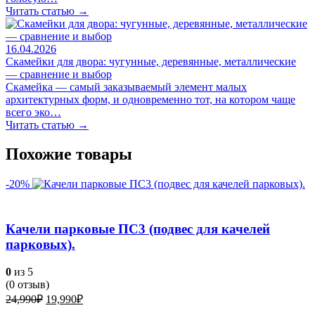
Читать статью →
16.04.2026
Скамейки для двора: чугунные, деревянные, металлические
— сравнение и выбор
Скамейка — самый заказываемый элемент малых
архитектурных форм, и одновременно тот, на котором чаще
всего эко…
Читать статью →
Похожие товары
-20%
Качели парковые ПС3 (подвес для качелей
парковых).
0
из 5
(
0
отзыв)
Первоначальная
Текущая
24,990
₽
19,990
₽
цена
цена: