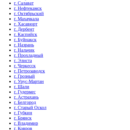
г. Салават
г. Нефтекамск
г. Октябрьский
г. Махачкала
г. Хасавюрт
г. Дербент
г. Каспийск
г. Буйнакск
г. Назрань
г. Нальчик
г. Прохладный
г. Элиста
г. Черкесск
г. Петрозаводск
г. Грозный
г. Урус-Мартан
г. Шали
г. Гудермес
г. Астрахань
г. Белгород
г. Старый Оскол
г. Губкин
г. Брянск
г. Владимир
г. Ковров