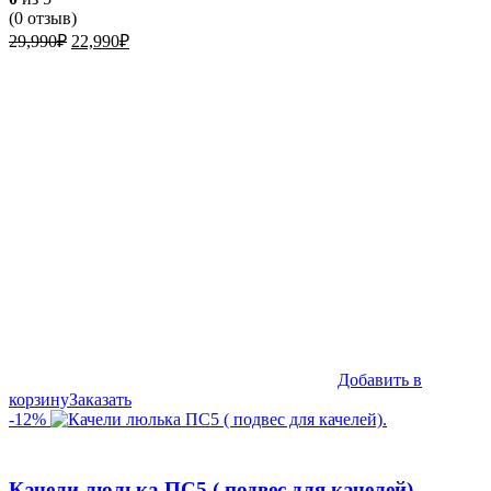
(
0
отзыв)
Первоначальная
Текущая
29,990
₽
22,990
₽
цена
цена:
составляла
22,990₽.
29,990₽.
Добавить в
корзину
Заказать
-12%
Качели люлька ПС5 ( подвес для качелей).