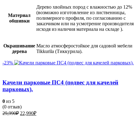
Дерево хвойных пород с влажностью до 12%
(возможно изготовление из лиственницы,
Материал
полимерного профиля, по согласованию с
обшивки
заказчиком или на усмотрение производителя
исходя из наличия материала на складе ).
Окрашивание
Масло атмосферостойкое для садовой мебели
дерева
Tikkurila (Тиккурила).
-23%
Качели парковые ПС4 (подвес для качелей
парковых).
0
из 5
(
0
отзыв)
Первоначальная
Текущая
29,990
₽
22,990
₽
цена
цена:
составляла
22,990₽.
29,990₽.