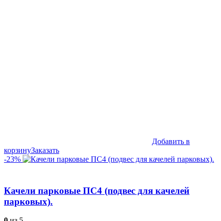
составляла
19,990₽.
24,990₽.
Добавить в
корзину
Заказать
-23%
Качели парковые ПС4 (подвес для качелей
парковых).
0
из 5