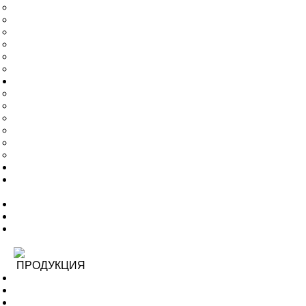
Гарантия и возврат
Бесплатная смета и дизайн проект
Галерея
Архитекторам и проектировщикам
Новости
Статьи
Услуги
Доставка
Монтаж
Лазерная резка
Гибка металла
Лазерная сварка
Проектирование изделий для лазерной обработки
Оплата
Контакты
Обратный звонок
0
ПРОДУКЦИЯ
Весь каталог
Товары в наличии
Детская площадка