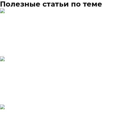
Полезные статьи по теме
13.04.2026
Топ-10 уличных тренажёров для взрослых: обзор моделей,
характеристик и цен 2026
Уличные тренажёры стали привычной частью дворов,
парков и набережных по всей России. Но выбор
конкретных моде…
Читать статью →
10.04.2026
Как обустроить воркаут-площадку во дворе: зонирование,
оборудование, нормы
Воркаут-площадка во дворе — это уже не дань моде, а
ожидаемый элемент благоустройства: жители активно
голосую…
Читать статью →
01.04.2026
Как выбрать детскую площадку во двор: пошаговый гид по
ГОСТу 2026