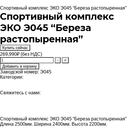
Детские игровые комплексы Эко
Спортивный комплекс ЭКО Э045 “Береза растопыренная”
Спортивный комплекс
ЭКО Э045 “Береза
растопыренная”
Купить сейчас
269,990
₽
(без НДС)
Количество
-
+
товара
Добавить в корзину
Спортивный
Заводской номер:
Э045
комплекс
Категории:
ЭКО
Детские игровые комплексы Эко
Э045
Спортивные и гимнастические комплексы
“Береза
Свяжитесь с нами:
растопыренная”
Габариты
Дополнительная информация
Оплата
Гарантии
Спортивный комплекс ЭКО Э045 “Береза растопыренная”
Длина 2500мм. Ширина 2400мм. Высота 2200мм.