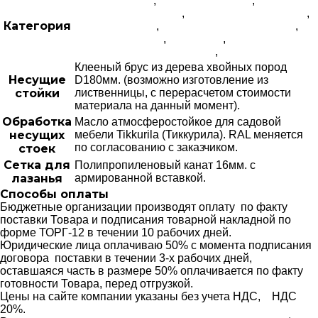
Во дворе дома
,
Для активных игр
,
Для детского лагеря
,
Для детской площадки
,
Категория
Для зон отдыха
,
Для коттеджного поселка
,
Для набережной
,
Для парка
,
Для спортивной площадки
,
ЭКО
Клееный брус из дерева хвойных пород
Несущие
D180мм. (возможно изготовление из
стойки
лиственницы, с перерасчетом стоимости
материала на данный момент).
Обработка
Масло атмосферостойкое для садовой
несущих
мебели Tikkurila (Тиккурила). RAL меняется
по согласованию с заказчиком.
стоек
Сетка для
Полипропиленовый канат 16мм. с
лазанья
армированной вставкой.
Способы оплаты
Бюджетные организации производят оплату по факту
поставки Товара и подписания товарной накладной по
форме ТОРГ-12 в течении 10 рабочих дней.
Юридические лица оплачиваю 50% с момента подписания
договора поставки в течении 3-х рабочих дней,
оставшаяся часть в размере 50% оплачивается по факту
готовности Товара, перед отгрузкой.
Цены на сайте компании указаны без учета НДС, НДС
20%.