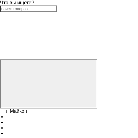
Что вы ищете?
г. Майкоп
г. Таганрог
г. Луганск
г. Донецк
г. Ростов