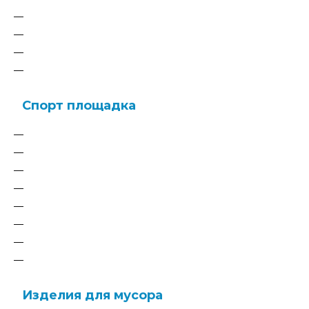
Игровые развивающие панели
Песочницы
Готовые решения детских площадок
Теневые навесы для детского сада - МБДОУ
Спорт площадка
Спортивные и гимнастические комплексы
Спортивные элементы, лазы и мостики.
Оборудование для Воркаута
Уличные тренажеры
Мини рампы для скейт парка
Площадки для паркура
Полоса препятствий
Готовые проекты
Изделия для мусора