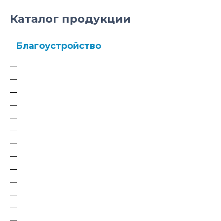
Каталог продукции
Благоустройство
Благоустройство детских площадок
Диван качели парковые
Автобусные остановки
Все для пляжа
Лавки и Скамейки
Перголы, беседки
Парклеты
Наружное освещение
Заборы и ограждения
Парковые качели
Площадки для собак
Бесшовное резиновое покрытие
Вазоны для улицы