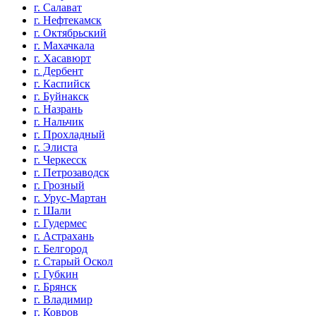
г. Салават
г. Нефтекамск
г. Октябрьский
г. Махачкала
г. Хасавюрт
г. Дербент
г. Каспийск
г. Буйнакск
г. Назрань
г. Нальчик
г. Прохладный
г. Элиста
г. Черкесск
г. Петрозаводск
г. Грозный
г. Урус-Мартан
г. Шали
г. Гудермес
г. Астрахань
г. Белгород
г. Старый Оскол
г. Губкин
г. Брянск
г. Владимир
г. Ковров