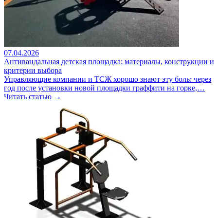
07.04.2026
Антивандальная детская площадка: материалы, конструкции и
критерии выбора
Управляющие компании и ТСЖ хорошо знают эту боль: через
год после установки новой площадки граффити на горке,…
Читать статью →