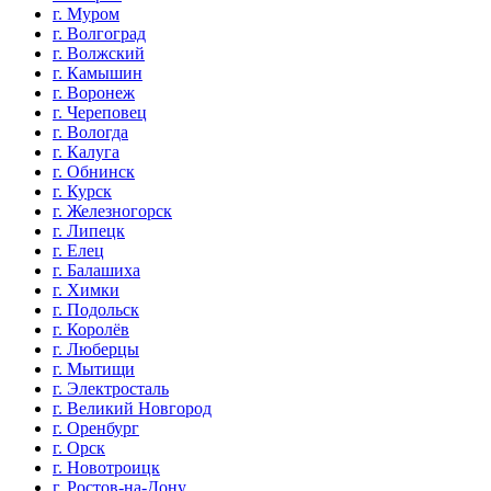
г. Муром
г. Волгоград
г. Волжский
г. Камышин
г. Воронеж
г. Череповец
г. Вологда
г. Калуга
г. Обнинск
г. Курск
г. Железногорск
г. Липецк
г. Елец
г. Балашиха
г. Химки
г. Подольск
г. Королёв
г. Люберцы
г. Мытищи
г. Электросталь
г. Великий Новгород
г. Оренбург
г. Орск
г. Новотроицк
г. Ростов-на-Дону