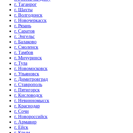
г. Таганрог
г. Шахты
г. Волгодонск
г. Новочеркасск
г. Рязань
г. Саратов
г. Энгельс
г. Балаково
г. Смоленск
г. Тамбов
г. Мичуринск
г. Тула
г. Новомосковск
г. Ульяновск
г. Димитровград
г. Ставрополь
г. Пятигорск
г. Кисловодск
г. Невинномысск
г. Краснодар
г. Сочи
г. Новороссийск
г. Армавир
г. Ейск
г. Крым