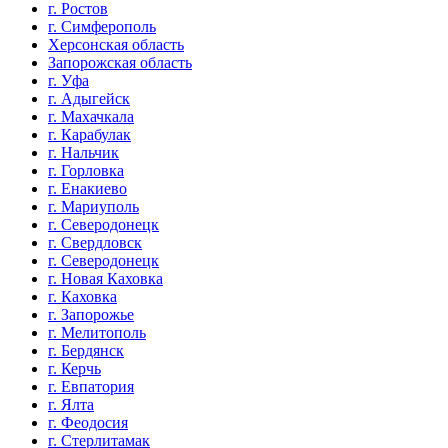
г. Ростов
г. Симферополь
Херсонская область
Запорожская область
г. Уфа
г. Адыгейск
г. Махачкала
г. Карабулак
г. Нальчик
г. Горловка
г. Енакиево
г. Мариуполь
г. Северодонецк
г. Свердловск
г. Северодонецк
г. Новая Каховка
г. Каховка
г. Запорожье
г. Мелитополь
г. Бердянск
г. Керчь
г. Евпатория
г. Ялта
г. Феодосия
г. Стерлитамак