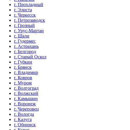
г. Прохладный
г. Элиста
г. Черкесск
г. Петрозаводск
г. Грозный
г. Урус-Мартан
г. Шали
г. Гудермес
г. Астрахань
г. Белгород
г. Старый Оскол
г. Губкин
г. Брянск
г. Владимир
г. Ковров
г. Муром
г. Волгоград
г. Волжский
г. Камышин
г. Воронеж
г. Череповец
г. Вологда
г. Калуга
г. Обнинск
г. Курск