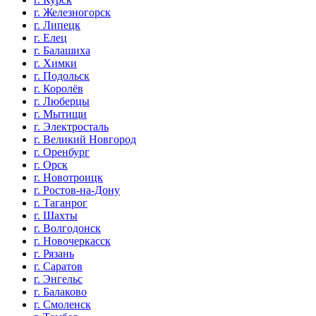
г. Железногорск
г. Липецк
г. Елец
г. Балашиха
г. Химки
г. Подольск
г. Королёв
г. Люберцы
г. Мытищи
г. Электросталь
г. Великий Новгород
г. Оренбург
г. Орск
г. Новотроицк
г. Ростов-на-Дону
г. Таганрог
г. Шахты
г. Волгодонск
г. Новочеркасск
г. Рязань
г. Саратов
г. Энгельс
г. Балаково
г. Смоленск