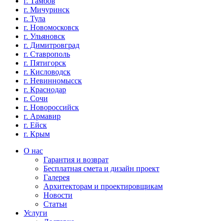
г. Тамбов
г. Мичуринск
г. Тула
г. Новомосковск
г. Ульяновск
г. Димитровград
г. Ставрополь
г. Пятигорск
г. Кисловодск
г. Невинномысск
г. Краснодар
г. Сочи
г. Новороссийск
г. Армавир
г. Ейск
г. Крым
О нас
Гарантия и возврат
Бесплатная смета и дизайн проект
Галерея
Архитекторам и проектировщикам
Новости
Статьи
Услуги