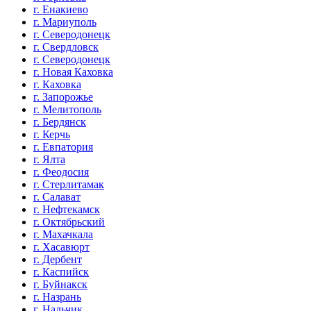
г. Енакиево
г. Мариуполь
г. Северодонецк
г. Свердловск
г. Северодонецк
г. Новая Каховка
г. Каховка
г. Запорожье
г. Мелитополь
г. Бердянск
г. Керчь
г. Евпатория
г. Ялта
г. Феодосия
г. Стерлитамак
г. Салават
г. Нефтекамск
г. Октябрьский
г. Махачкала
г. Хасавюрт
г. Дербент
г. Каспийск
г. Буйнакск
г. Назрань
г. Нальчик