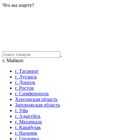
Что вы ищете?
г. Майкоп
г. Таганрог
г. Луганск
г. Донецк
г. Ростов
г. Симферополь
Херсонская область
Запорожская область
г. Уфа
г. Адыгейск
г. Махачкала
г. Карабулак
г. Нальчик
г. Горловка