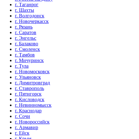
г. Таганрог
г. Шахты
г. Волгодонск
г. Новочеркасск
г. Рязань
г. Саратов
г. Энгельс
г. Балаково
г. Смоленск
г. Тамбов
г. Мичуринск
г. Тула
г. Новомосковск
г. Ульяновск
г. Димитровград
г. Ставрополь
г. Пятигорск
г. Кисловодск
г. Невинномысск
г. Краснодар
г. Сочи
г. Новороссийск
г. Армавир
г. Ейск
г. Крым