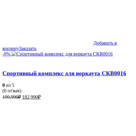
Добавить в
корзину
Заказать
-9%
Спортивный комплекс для воркаута СКВ0016
0
из 5
(
0
отзыв)
Первоначальная
Текущая
199,990
₽
182,990
₽
цена
цена:
составляла
182,990₽.
199,990₽.