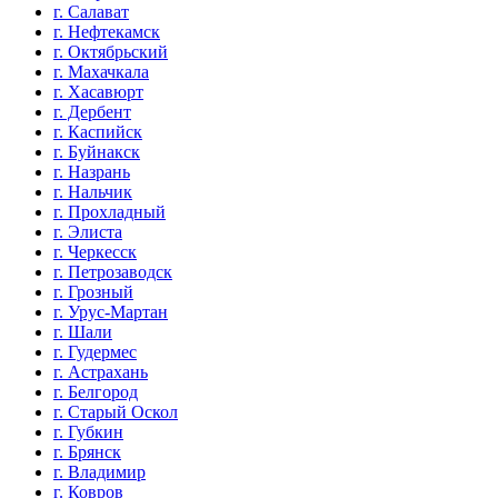
г. Салават
г. Нефтекамск
г. Октябрьский
г. Махачкала
г. Хасавюрт
г. Дербент
г. Каспийск
г. Буйнакск
г. Назрань
г. Нальчик
г. Прохладный
г. Элиста
г. Черкесск
г. Петрозаводск
г. Грозный
г. Урус-Мартан
г. Шали
г. Гудермес
г. Астрахань
г. Белгород
г. Старый Оскол
г. Губкин
г. Брянск
г. Владимир
г. Ковров