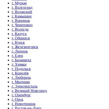
г. Муром
г. Волгоград
г. Волжский
г. Камышин
г. Воронеж
г. Череповец
г. Вологда
г. Калуга
г. Обнинск
г. Курск
г. Железногорск
г. Липецк
г. Елец
г. Балашиха
г. Химки
г. Подольск
г. Королёв
г. Люберцы
г. Мытищи
г. Электросталь
г. Великий Новгород
г. Оренбург
г. Орск
г. Новотроицк
г. Ростов-на-Дону