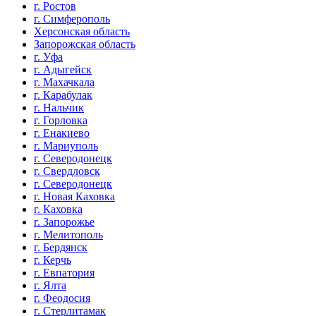
г. Ростов
г. Симферополь
Херсонская область
Запорожская область
г. Уфа
г. Адыгейск
г. Махачкала
г. Карабулак
г. Нальчик
г. Горловка
г. Енакиево
г. Мариуполь
г. Северодонецк
г. Свердловск
г. Северодонецк
г. Новая Каховка
г. Каховка
г. Запорожье
г. Мелитополь
г. Бердянск
г. Керчь
г. Евпатория
г. Ялта
г. Феодосия
г. Стерлитамак