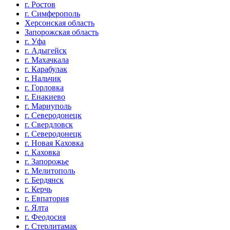
г. Ростов
г. Симферополь
Херсонская область
Запорожская область
г. Уфа
г. Адыгейск
г. Махачкала
г. Карабулак
г. Нальчик
г. Горловка
г. Енакиево
г. Мариуполь
г. Северодонецк
г. Свердловск
г. Северодонецк
г. Новая Каховка
г. Каховка
г. Запорожье
г. Мелитополь
г. Бердянск
г. Керчь
г. Евпатория
г. Ялта
г. Феодосия
г. Стерлитамак