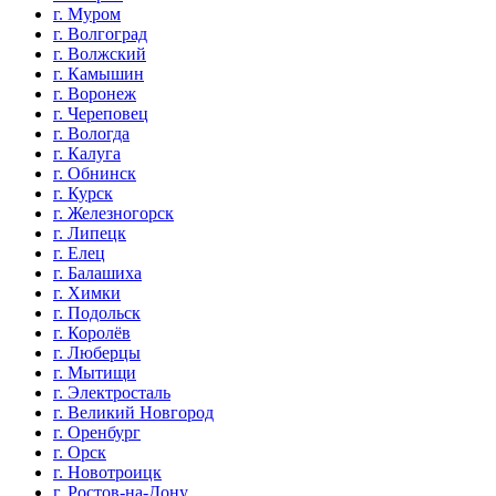
г. Муром
г. Волгоград
г. Волжский
г. Камышин
г. Воронеж
г. Череповец
г. Вологда
г. Калуга
г. Обнинск
г. Курск
г. Железногорск
г. Липецк
г. Елец
г. Балашиха
г. Химки
г. Подольск
г. Королёв
г. Люберцы
г. Мытищи
г. Электросталь
г. Великий Новгород
г. Оренбург
г. Орск
г. Новотроицк
г. Ростов-на-Дону