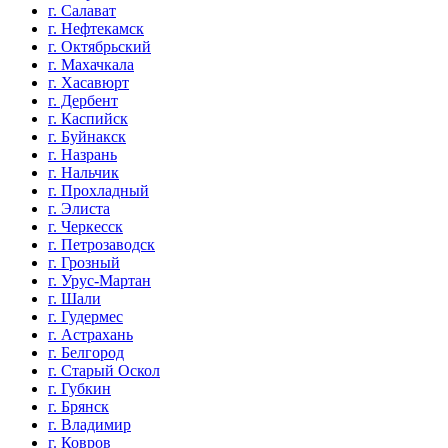
г. Салават
г. Нефтекамск
г. Октябрьский
г. Махачкала
г. Хасавюрт
г. Дербент
г. Каспийск
г. Буйнакск
г. Назрань
г. Нальчик
г. Прохладный
г. Элиста
г. Черкесск
г. Петрозаводск
г. Грозный
г. Урус-Мартан
г. Шали
г. Гудермес
г. Астрахань
г. Белгород
г. Старый Оскол
г. Губкин
г. Брянск
г. Владимир
г. Ковров