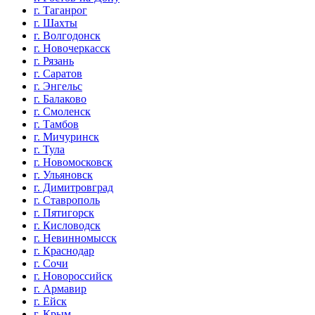
г. Таганрог
г. Шахты
г. Волгодонск
г. Новочеркасск
г. Рязань
г. Саратов
г. Энгельс
г. Балаково
г. Смоленск
г. Тамбов
г. Мичуринск
г. Тула
г. Новомосковск
г. Ульяновск
г. Димитровград
г. Ставрополь
г. Пятигорск
г. Кисловодск
г. Невинномысск
г. Краснодар
г. Сочи
г. Новороссийск
г. Армавир
г. Ейск
г. Крым