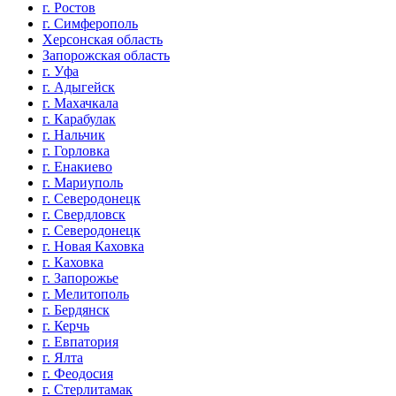
г. Ростов
г. Симферополь
Херсонская область
Запорожская область
г. Уфа
г. Адыгейск
г. Махачкала
г. Карабулак
г. Нальчик
г. Горловка
г. Енакиево
г. Мариуполь
г. Северодонецк
г. Свердловск
г. Северодонецк
г. Новая Каховка
г. Каховка
г. Запорожье
г. Мелитополь
г. Бердянск
г. Керчь
г. Евпатория
г. Ялта
г. Феодосия
г. Стерлитамак