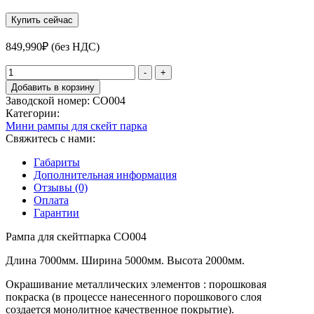
Купить сейчас
849,990
₽
(без НДС)
Количество
-
+
товара
Добавить в корзину
Рампа
Заводской номер:
СО004
для
Категории:
скейтпарка
Мини рампы для скейт парка
СО004
Свяжитесь с нами:
Габариты
Дополнительная информация
Отзывы (0)
Оплата
Гарантии
Рампа для скейтпарка СО004
Длина 7000мм. Ширина 5000мм. Высота 2000мм.
Окрашивание металлических элементов : порошковая
покраска (в процессе нанесенного порошкового слоя
создается монолитное качественное покрытие).