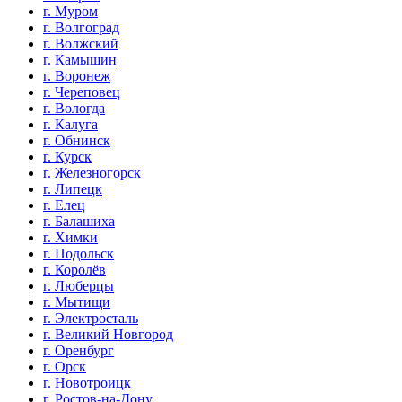
г. Муром
г. Волгоград
г. Волжский
г. Камышин
г. Воронеж
г. Череповец
г. Вологда
г. Калуга
г. Обнинск
г. Курск
г. Железногорск
г. Липецк
г. Елец
г. Балашиха
г. Химки
г. Подольск
г. Королёв
г. Люберцы
г. Мытищи
г. Электросталь
г. Великий Новгород
г. Оренбург
г. Орск
г. Новотроицк
г. Ростов-на-Дону