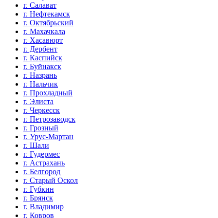
г. Салават
г. Нефтекамск
г. Октябрьский
г. Махачкала
г. Хасавюрт
г. Дербент
г. Каспийск
г. Буйнакск
г. Назрань
г. Нальчик
г. Прохладный
г. Элиста
г. Черкесск
г. Петрозаводск
г. Грозный
г. Урус-Мартан
г. Шали
г. Гудермес
г. Астрахань
г. Белгород
г. Старый Оскол
г. Губкин
г. Брянск
г. Владимир
г. Ковров