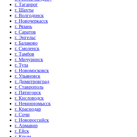
г. Таганрог
г. Шахты
г. Волгодонск
г. Новочеркасск
г. Рязань
г. Саратов
г. Энгельс
г. Балаково
г. Смоленск
г. Тамбов
г. Мичуринск
г. Тула
г. Новомосковск
г. Ульяновск
г. Димитровград
г. Ставрополь
г. Пятигорск
г. Кисловодск
г. Невинномысск
г. Краснодар
г. Сочи
г. Новороссийск
г. Армавир
г. Ейск
г. Крым