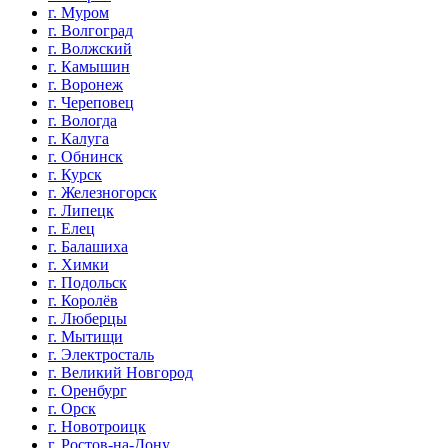
г. Муром
г. Волгоград
г. Волжский
г. Камышин
г. Воронеж
г. Череповец
г. Вологда
г. Калуга
г. Обнинск
г. Курск
г. Железногорск
г. Липецк
г. Елец
г. Балашиха
г. Химки
г. Подольск
г. Королёв
г. Люберцы
г. Мытищи
г. Электросталь
г. Великий Новгород
г. Оренбург
г. Орск
г. Новотроицк
г. Ростов-на-Дону