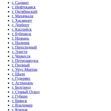
г. Салават
г. Нефтекамск
г. Октябрьский
г. Махачкала
г. Хасавюрт
г. Дербент
г. Каспийск
г. Буйнакск
г. Назрань
г. Нальчик
г. Прохладный
г. Элиста
г. Черкесск
г. Петрозаводск
г. Грозный
г. Урус-Мартан
г. Шали
г. Гудермес
г. Астрахань
г. Белгород
г. Старый Оскол
г. Губкин
г. Брянск
г. Владимир
г. Ковров