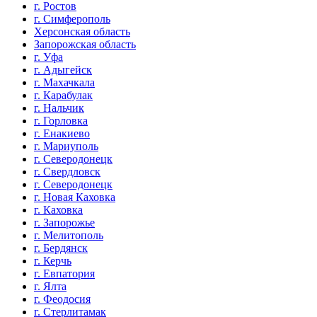
г. Ростов
г. Симферополь
Херсонская область
Запорожская область
г. Уфа
г. Адыгейск
г. Махачкала
г. Карабулак
г. Нальчик
г. Горловка
г. Енакиево
г. Мариуполь
г. Северодонецк
г. Свердловск
г. Северодонецк
г. Новая Каховка
г. Каховка
г. Запорожье
г. Мелитополь
г. Бердянск
г. Керчь
г. Евпатория
г. Ялта
г. Феодосия
г. Стерлитамак