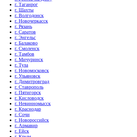
г. Таганрог
г. Шахты
г. Волгодонск
г. Новочеркасск
г. Рязань
г. Саратов
г. Энгельс
г. Балаково
г. Смоленск
г. Тамбов
г. Мичуринск
г. Тула
г. Новомосковск
г. Ульяновск
г. Димитровград
г. Ставрополь
г. Пятигорск
г. Кисловодск
г. Невинномысск
г. Краснодар
г. Сочи
г. Новороссийск
г. Армавир
г. Ейск
г. Крым