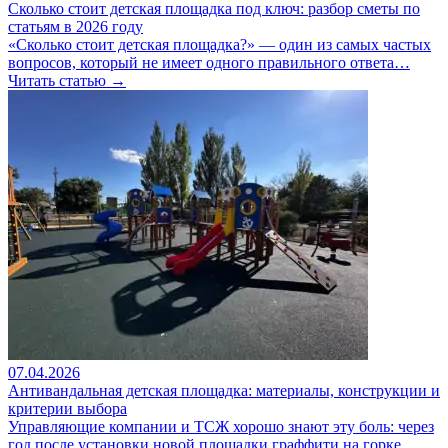
Сколько стоит детская площадка под ключ: разбор сметы по
статьям в 2026 году
«Сколько стоит детская площадка?» — один из самых частых
вопросов, который не имеет одного правильного ответа…
Читать статью →
07.04.2026
Антивандальная детская площадка: материалы, конструкции и
критерии выбора
Управляющие компании и ТСЖ хорошо знают эту боль: через
год после установки новой площадки граффити на горке,…