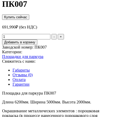
ПК007
Купить сейчас
691,990
₽
(без НДС)
Количество
-
+
товара
Добавить в корзину
Площадка
Заводской номер:
ПК007
для
Категории:
паркура
Площадки для паркура
ПК007
Свяжитесь с нами:
Габариты
Отзывы (0)
Оплата
Гарантии
Площадка для паркура ПК007
Длина 6200мм. Ширина 5000мм. Высота 2000мм.
Окрашивание металлических элементов : порошковая
покраска (в процессе нанесенного порошкового слоя