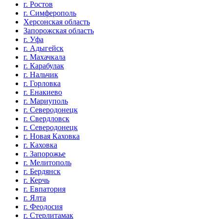
г. Ростов
г. Симферополь
Херсонская область
Запорожская область
г. Уфа
г. Адыгейск
г. Махачкала
г. Карабулак
г. Нальчик
г. Горловка
г. Енакиево
г. Мариуполь
г. Северодонецк
г. Свердловск
г. Северодонецк
г. Новая Каховка
г. Каховка
г. Запорожье
г. Мелитополь
г. Бердянск
г. Керчь
г. Евпатория
г. Ялта
г. Феодосия
г. Стерлитамак