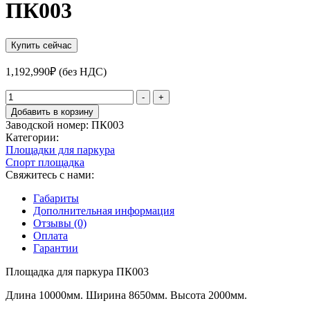
ПК003
Купить сейчас
1,192,990
₽
(без НДС)
Количество
-
+
товара
Добавить в корзину
Площадка
Заводской номер:
ПК003
для
Категории:
паркура
Площадки для паркура
ПК003
Спорт площадка
Свяжитесь с нами:
Габариты
Дополнительная информация
Отзывы (0)
Оплата
Гарантии
Площадка для паркура ПК003
Длина 10000мм. Ширина 8650мм. Высота 2000мм.