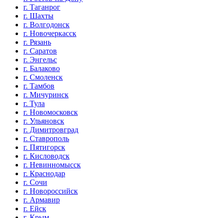
г. Таганрог
г. Шахты
г. Волгодонск
г. Новочеркасск
г. Рязань
г. Саратов
г. Энгельс
г. Балаково
г. Смоленск
г. Тамбов
г. Мичуринск
г. Тула
г. Новомосковск
г. Ульяновск
г. Димитровград
г. Ставрополь
г. Пятигорск
г. Кисловодск
г. Невинномысск
г. Краснодар
г. Сочи
г. Новороссийск
г. Армавир
г. Ейск
г. Крым