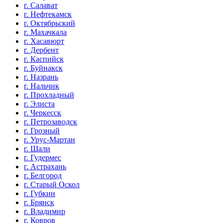
г. Салават
г. Нефтекамск
г. Октябрьский
г. Махачкала
г. Хасавюрт
г. Дербент
г. Каспийск
г. Буйнакск
г. Назрань
г. Нальчик
г. Прохладный
г. Элиста
г. Черкесск
г. Петрозаводск
г. Грозный
г. Урус-Мартан
г. Шали
г. Гудермес
г. Астрахань
г. Белгород
г. Старый Оскол
г. Губкин
г. Брянск
г. Владимир
г. Ковров