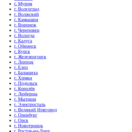
г. Муром
г. Волгоград
г. Волжский
г. Камышин
г. Воронеж
г. Череповец
г. Вологда
г. Калуга
г. Обнинск
г. Курск
г. Железногорск
г. Липецк
г. Елец
г. Балашиха
г. Химки
г. Подольск
г. Королёв
г. Люберцы
г. Мытищи
г. Электросталь
г. Великий Новгород
г. Оренбург
г. Орск
г. Новотроицк
г. Ростов-на-Дону