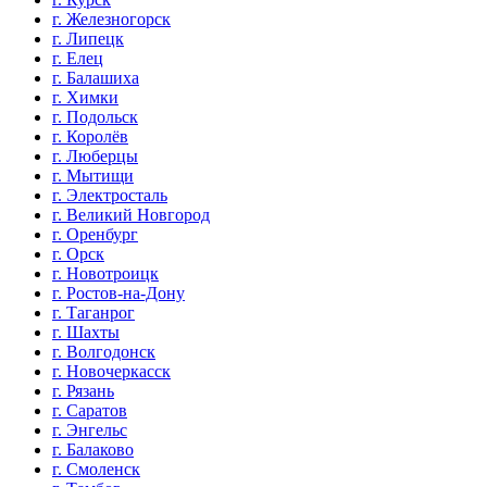
г. Железногорск
г. Липецк
г. Елец
г. Балашиха
г. Химки
г. Подольск
г. Королёв
г. Люберцы
г. Мытищи
г. Электросталь
г. Великий Новгород
г. Оренбург
г. Орск
г. Новотроицк
г. Ростов-на-Дону
г. Таганрог
г. Шахты
г. Волгодонск
г. Новочеркасск
г. Рязань
г. Саратов
г. Энгельс
г. Балаково
г. Смоленск