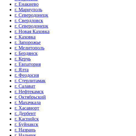
г. Енакиево
г. Мариуполь
г. Северодонецк
г. Свердловск
г. Северодонецк
г. Новая Каховка
г. Каховка
г. Запорожье
г. Мелитополь
г. Бердянск
г. Керчь
г. Евпатория
г. Ялта
г. Феодосия
г. Стерлитамак
г. Салават
г. Нефтекамск
г. Октябрьский
г. Махачкала
г. Хасавюрт
г. Дербент
г. Каспийск
г. Буйнакск
г. Назрань
г. Нальчик