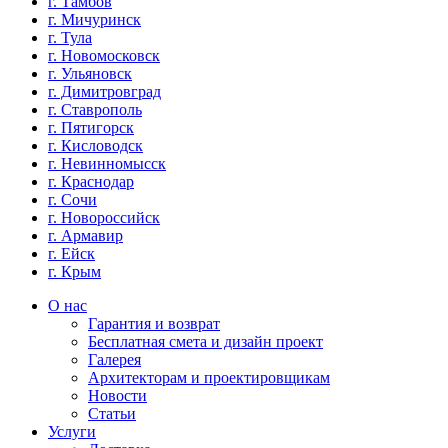
г. Тамбов
г. Мичуринск
г. Тула
г. Новомосковск
г. Ульяновск
г. Димитровград
г. Ставрополь
г. Пятигорск
г. Кисловодск
г. Невинномысск
г. Краснодар
г. Сочи
г. Новороссийск
г. Армавир
г. Ейск
г. Крым
О нас
Гарантия и возврат
Бесплатная смета и дизайн проект
Галерея
Архитекторам и проектировщикам
Новости
Статьи
Услуги