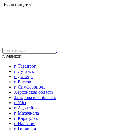
Что вы ищете?
г. Майкоп
г. Таганрог
г. Луганск
г. Донецк
г. Ростов
г. Симферополь
Херсонская область
Запорожская область
г. Уфа
г. Адыгейск
г. Махачкала
г. Карабулак
г. Нальчик
г. Горловка