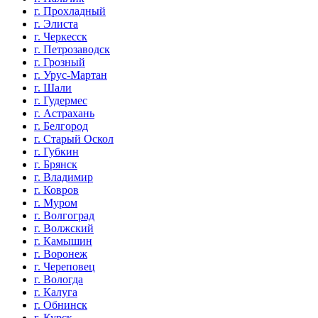
г. Прохладный
г. Элиста
г. Черкесск
г. Петрозаводск
г. Грозный
г. Урус-Мартан
г. Шали
г. Гудермес
г. Астрахань
г. Белгород
г. Старый Оскол
г. Губкин
г. Брянск
г. Владимир
г. Ковров
г. Муром
г. Волгоград
г. Волжский
г. Камышин
г. Воронеж
г. Череповец
г. Вологда
г. Калуга
г. Обнинск
г. Курск