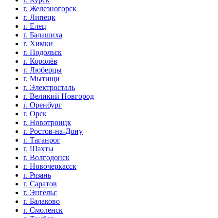
г. Железногорск
г. Липецк
г. Елец
г. Балашиха
г. Химки
г. Подольск
г. Королёв
г. Люберцы
г. Мытищи
г. Электросталь
г. Великий Новгород
г. Оренбург
г. Орск
г. Новотроицк
г. Ростов-на-Дону
г. Таганрог
г. Шахты
г. Волгодонск
г. Новочеркасск
г. Рязань
г. Саратов
г. Энгельс
г. Балаково
г. Смоленск