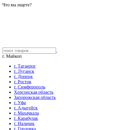
Что вы ищете?
г. Майкоп
г. Таганрог
г. Луганск
г. Донецк
г. Ростов
г. Симферополь
Херсонская область
Запорожская область
г. Уфа
г. Адыгейск
г. Махачкала
г. Карабулак
г. Нальчик
г. Горловка