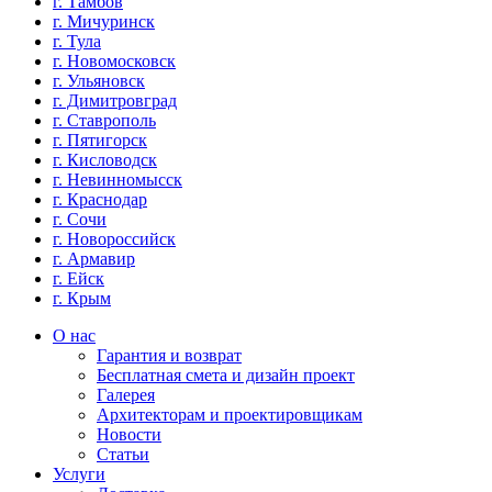
г. Тамбов
г. Мичуринск
г. Тула
г. Новомосковск
г. Ульяновск
г. Димитровград
г. Ставрополь
г. Пятигорск
г. Кисловодск
г. Невинномысск
г. Краснодар
г. Сочи
г. Новороссийск
г. Армавир
г. Ейск
г. Крым
О нас
Гарантия и возврат
Бесплатная смета и дизайн проект
Галерея
Архитекторам и проектировщикам
Новости
Статьи
Услуги