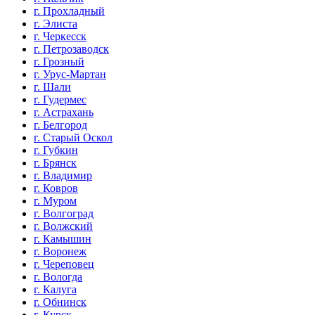
г. Прохладный
г. Элиста
г. Черкесск
г. Петрозаводск
г. Грозный
г. Урус-Мартан
г. Шали
г. Гудермес
г. Астрахань
г. Белгород
г. Старый Оскол
г. Губкин
г. Брянск
г. Владимир
г. Ковров
г. Муром
г. Волгоград
г. Волжский
г. Камышин
г. Воронеж
г. Череповец
г. Вологда
г. Калуга
г. Обнинск
г. Курск