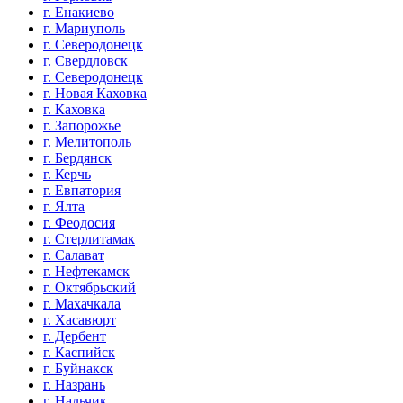
г. Енакиево
г. Мариуполь
г. Северодонецк
г. Свердловск
г. Северодонецк
г. Новая Каховка
г. Каховка
г. Запорожье
г. Мелитополь
г. Бердянск
г. Керчь
г. Евпатория
г. Ялта
г. Феодосия
г. Стерлитамак
г. Салават
г. Нефтекамск
г. Октябрьский
г. Махачкала
г. Хасавюрт
г. Дербент
г. Каспийск
г. Буйнакск
г. Назрань
г. Нальчик