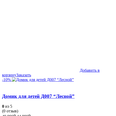
49,990₽.
Добавить в
корзину
Заказать
-10%
Домик для детей Д007 “Лесной”
0
из 5
(
0
отзыв)
Первоначальная
Текущая