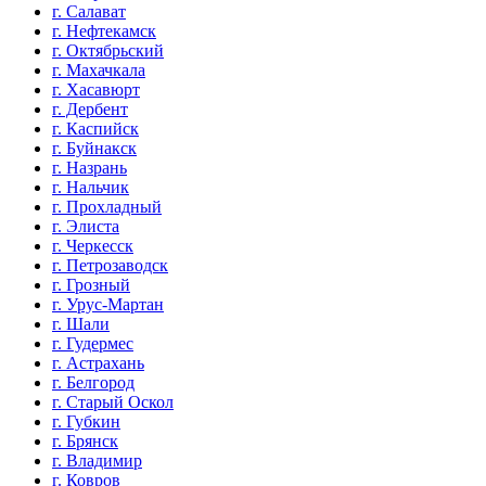
г. Салават
г. Нефтекамск
г. Октябрьский
г. Махачкала
г. Хасавюрт
г. Дербент
г. Каспийск
г. Буйнакск
г. Назрань
г. Нальчик
г. Прохладный
г. Элиста
г. Черкесск
г. Петрозаводск
г. Грозный
г. Урус-Мартан
г. Шали
г. Гудермес
г. Астрахань
г. Белгород
г. Старый Оскол
г. Губкин
г. Брянск
г. Владимир
г. Ковров