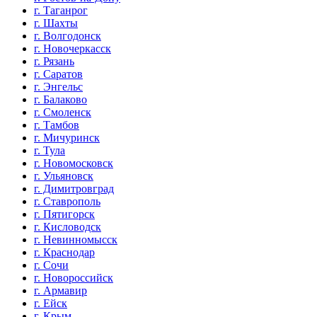
г. Таганрог
г. Шахты
г. Волгодонск
г. Новочеркасск
г. Рязань
г. Саратов
г. Энгельс
г. Балаково
г. Смоленск
г. Тамбов
г. Мичуринск
г. Тула
г. Новомосковск
г. Ульяновск
г. Димитровград
г. Ставрополь
г. Пятигорск
г. Кисловодск
г. Невинномысск
г. Краснодар
г. Сочи
г. Новороссийск
г. Армавир
г. Ейск
г. Крым