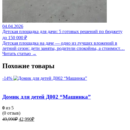
04.04.2026
Детская площадка для дачи: 5 готовых решений по бюджету
до 150 000 ₽
Детская площадка на даче — одно из лучших вложений в
летний сезон: дети заняты, родители спокойны, а стоимост…
Читать статью →
Похожие товары
-14%
Домик для детей Д002 “Машинка”
0
из 5
(
0
отзыв)
Первоначальная
Текущая
49,990
₽
42,990
₽
цена
цена:
составляла
42,990₽.