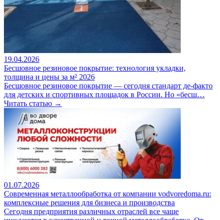
19.04.2026
Бесшовное резиновое покрытие: технология укладки,
толщина и цены за м² 2026
Бесшовное резиновое покрытие — сегодня стандарт де-факто
для детских и спортивных площадок в России. Но «бесш…
Читать статью →
01.07.2026
Современная металлообработка от компании vodvoredoma.ru:
комплексные решения для бизнеса и производства
Сегодня предприятия различных отраслей все чаще