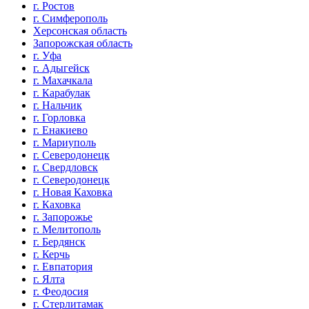
г. Ростов
г. Симферополь
Херсонская область
Запорожская область
г. Уфа
г. Адыгейск
г. Махачкала
г. Карабулак
г. Нальчик
г. Горловка
г. Енакиево
г. Мариуполь
г. Северодонецк
г. Свердловск
г. Северодонецк
г. Новая Каховка
г. Каховка
г. Запорожье
г. Мелитополь
г. Бердянск
г. Керчь
г. Евпатория
г. Ялта
г. Феодосия
г. Стерлитамак