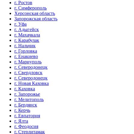
г. Ростов
г. Симферополь
Херсонская область
Запорожская область
г. Уфа
г. Адыгейск
г. Махачкала
г. Карабулак
г. Нальчик
г. Горловка
г. Енакиево
г. Мариуполь
г. Северодонецк
г. Свердловск
г. Северодонецк
г. Новая Каховка
г. Каховка
г. Запорожье
г. Мелитополь
г. Бердянск
г. Керчь
г. Евпатория
г. Ялта
г. Феодосия
г. Стерлитамак