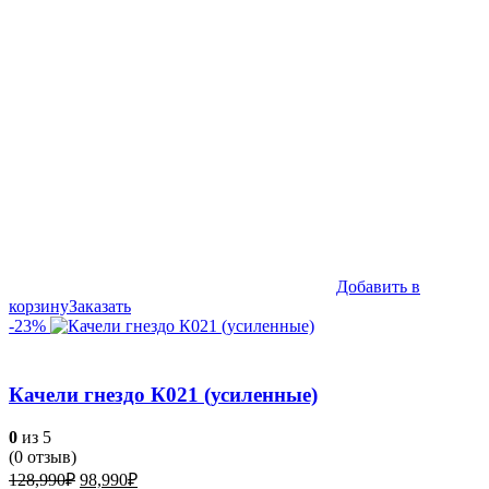
Добавить в
корзину
Заказать
-23%
Качели гнездо К021 (усиленные)
0
из 5
(
0
отзыв)
Первоначальная
Текущая
128,990
₽
98,990
₽