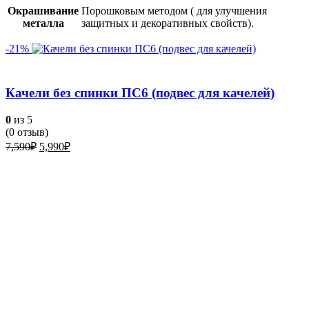
Окрашивание
Порошковым методом ( для улучшения
металла
защитных и декоративных свойств).
-21%
Качели без спинки ПС6 (подвес для качелей)
0
из 5
(
0
отзыв)
Первоначальная
Текущая
7,590
₽
5,990
₽
цена
цена:
составляла
5,990₽.
7,590₽.