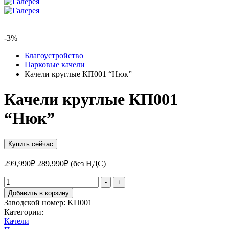
-3%
Благоустройство
Парковые качели
Качели круглые КП001 “Нюк”
Качели круглые КП001
“Нюк”
Купить сейчас
Первоначальная
Текущая
299,990
₽
289,990
₽
(без НДС)
цена
цена:
составляла
Количество
289,990₽.
-
+
товара
299,990₽.
Добавить в корзину
Качели
Заводской номер:
KП001
круглые
Категории:
КП001
Качели
"Нюк"