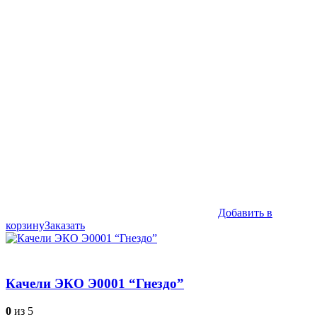
цена
цена:
составляла
98,990₽.
128,990₽.
Добавить в
корзину
Заказать
Качели ЭКО Э0001 “Гнездо”
0
из 5