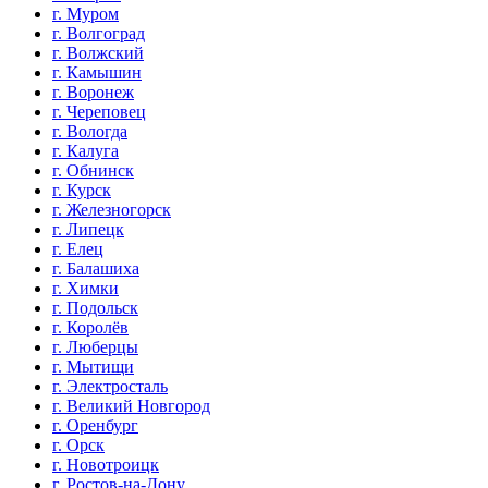
г. Муром
г. Волгоград
г. Волжский
г. Камышин
г. Воронеж
г. Череповец
г. Вологда
г. Калуга
г. Обнинск
г. Курск
г. Железногорск
г. Липецк
г. Елец
г. Балашиха
г. Химки
г. Подольск
г. Королёв
г. Люберцы
г. Мытищи
г. Электросталь
г. Великий Новгород
г. Оренбург
г. Орск
г. Новотроицк
г. Ростов-на-Дону