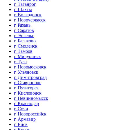
г. Таганрог
г. Шахты
г. Волгодонск
г. Новочеркасск
г. Рязань
г. Саратов
г. Энгельс
г. Балаково
г. Смоленск
г. Тамбов
г. Мичуринск
г. Тула
г. Новомосковск
г. Ульяновск
г. Димитровград
г. Ставрополь
г. Пятигорск
г. Кисловодск
г. Невинномысск
г. Краснодар
г. Сочи
г. Новороссийск
г. Армавир
г. Ейск
г. Крым