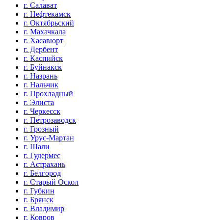
г. Салават
г. Нефтекамск
г. Октябрьский
г. Махачкала
г. Хасавюрт
г. Дербент
г. Каспийск
г. Буйнакск
г. Назрань
г. Нальчик
г. Прохладный
г. Элиста
г. Черкесск
г. Петрозаводск
г. Грозный
г. Урус-Мартан
г. Шали
г. Гудермес
г. Астрахань
г. Белгород
г. Старый Оскол
г. Губкин
г. Брянск
г. Владимир
г. Ковров