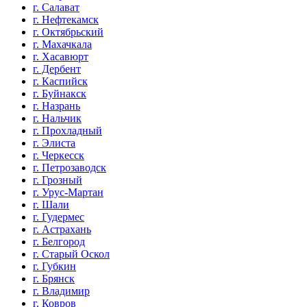
г. Салават
г. Нефтекамск
г. Октябрьский
г. Махачкала
г. Хасавюрт
г. Дербент
г. Каспийск
г. Буйнакск
г. Назрань
г. Нальчик
г. Прохладный
г. Элиста
г. Черкесск
г. Петрозаводск
г. Грозный
г. Урус-Мартан
г. Шали
г. Гудермес
г. Астрахань
г. Белгород
г. Старый Оскол
г. Губкин
г. Брянск
г. Владимир
г. Ковров