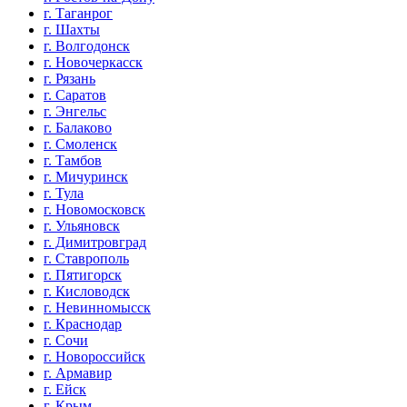
г. Таганрог
г. Шахты
г. Волгодонск
г. Новочеркасск
г. Рязань
г. Саратов
г. Энгельс
г. Балаково
г. Смоленск
г. Тамбов
г. Мичуринск
г. Тула
г. Новомосковск
г. Ульяновск
г. Димитровград
г. Ставрополь
г. Пятигорск
г. Кисловодск
г. Невинномысск
г. Краснодар
г. Сочи
г. Новороссийск
г. Армавир
г. Ейск
г. Крым