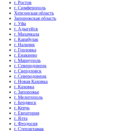
г. Ростов
г. Симферополь
Херсонская область
Запорожская область
г. Уфа
г. Адыгейск
г. Махачкала
г. Карабулак
г. Нальчик
г. Горловка
г. Енакиево
г. Мариуполь
г. Северодонецк
г. Свердловск
г. Северодонецк
г. Новая Каховка
г. Каховка
г. Запорожье
г. Мелитополь
г. Бердянск
г. Керчь
г. Евпатория
г. Ялта
г. Феодосия
г. Стерлитамак