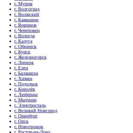
г. Муром
г. Волгоград
г. Волжский
г. Камышин
г. Воронеж
г. Череповец
г. Вологда
г. Калуга
г. Обнинск
г. Курск
г. Железногорск
г. Липецк
г. Елец
г. Балашиха
г. Химки
г. Подольск
г. Королёв
г. Люберцы
г. Мытищи
г. Электросталь
г. Великий Новгород
г. Оренбург
г. Орск
г. Новотроицк
г. Ростов-на-Дону