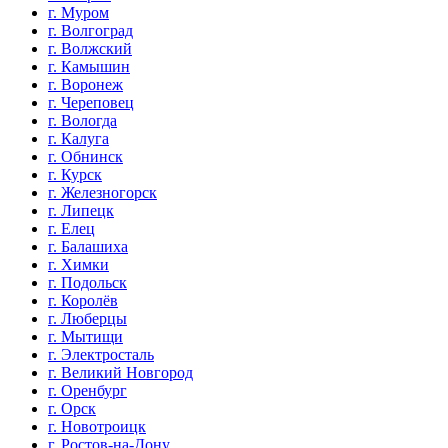
г. Муром
г. Волгоград
г. Волжский
г. Камышин
г. Воронеж
г. Череповец
г. Вологда
г. Калуга
г. Обнинск
г. Курск
г. Железногорск
г. Липецк
г. Елец
г. Балашиха
г. Химки
г. Подольск
г. Королёв
г. Люберцы
г. Мытищи
г. Электросталь
г. Великий Новгород
г. Оренбург
г. Орск
г. Новотроицк
г. Ростов-на-Дону