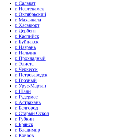
г. Салават
г. Нефтекамск
г. Октябрьский
г. Махачкала
г. Хасавюрт
г. Дербент
г. Каспийск
г. Буйнакск
г. Назрань
г. Нальчик
г. Прохладный
г. Элиста
г. Черкесск
г. Петрозаводск
г. Грозный
г. Урус-Мартан
г. Шали
г. Гудермес
г. Астрахань
г. Белгород
г. Старый Оскол
г. Губкин
г. Брянск
г. Владимир
г. Ковров