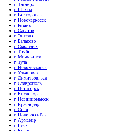
г. Таганрог
г. Шахты
г. Волгодонск
г. Новочеркасск
г. Рязань
г. Саратов
г. Энгельс
г. Балаково
г. Смоленск
г. Тамбов
г. Мичуринск
г. Тула
г. Новомосковск
г. Ульяновск
г. Димитровград
г. Ставрополь
г. Пятигорск
г. Кисловодск
г. Невинномысск
г. Краснодар
г. Сочи
г. Новороссийск
г. Армавир
г. Ейск
г. Крым