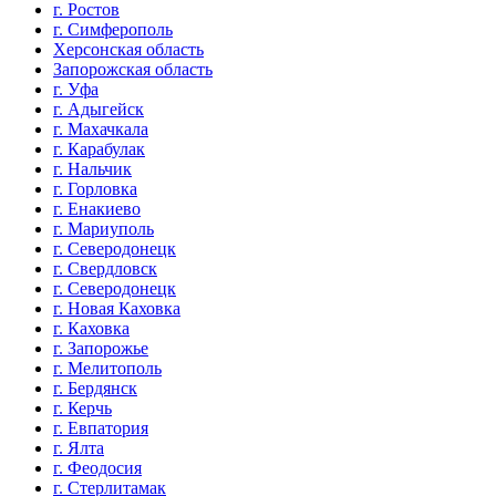
г. Ростов
г. Симферополь
Херсонская область
Запорожская область
г. Уфа
г. Адыгейск
г. Махачкала
г. Карабулак
г. Нальчик
г. Горловка
г. Енакиево
г. Мариуполь
г. Северодонецк
г. Свердловск
г. Северодонецк
г. Новая Каховка
г. Каховка
г. Запорожье
г. Мелитополь
г. Бердянск
г. Керчь
г. Евпатория
г. Ялта
г. Феодосия
г. Стерлитамак