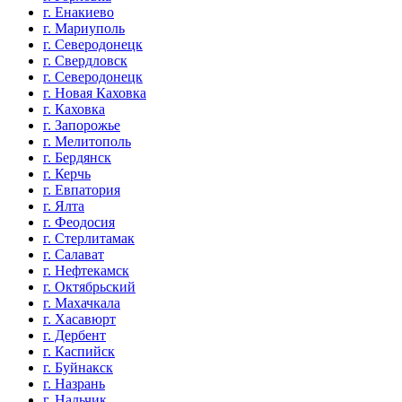
г. Енакиево
г. Мариуполь
г. Северодонецк
г. Свердловск
г. Северодонецк
г. Новая Каховка
г. Каховка
г. Запорожье
г. Мелитополь
г. Бердянск
г. Керчь
г. Евпатория
г. Ялта
г. Феодосия
г. Стерлитамак
г. Салават
г. Нефтекамск
г. Октябрьский
г. Махачкала
г. Хасавюрт
г. Дербент
г. Каспийск
г. Буйнакск
г. Назрань
г. Нальчик