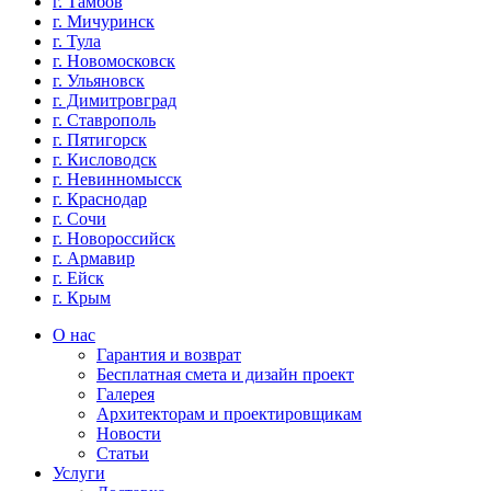
г. Тамбов
г. Мичуринск
г. Тула
г. Новомосковск
г. Ульяновск
г. Димитровград
г. Ставрополь
г. Пятигорск
г. Кисловодск
г. Невинномысск
г. Краснодар
г. Сочи
г. Новороссийск
г. Армавир
г. Ейск
г. Крым
О нас
Гарантия и возврат
Бесплатная смета и дизайн проект
Галерея
Архитекторам и проектировщикам
Новости
Статьи
Услуги