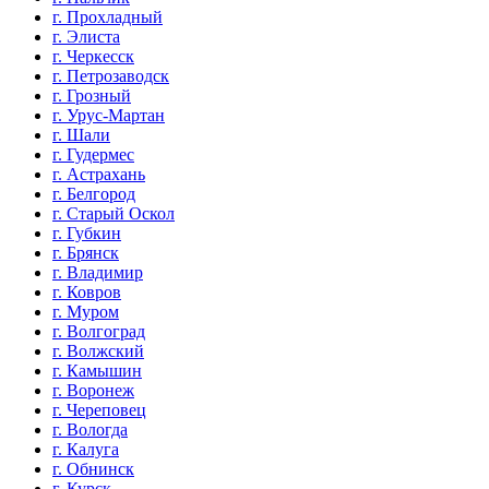
г. Прохладный
г. Элиста
г. Черкесск
г. Петрозаводск
г. Грозный
г. Урус-Мартан
г. Шали
г. Гудермес
г. Астрахань
г. Белгород
г. Старый Оскол
г. Губкин
г. Брянск
г. Владимир
г. Ковров
г. Муром
г. Волгоград
г. Волжский
г. Камышин
г. Воронеж
г. Череповец
г. Вологда
г. Калуга
г. Обнинск
г. Курск