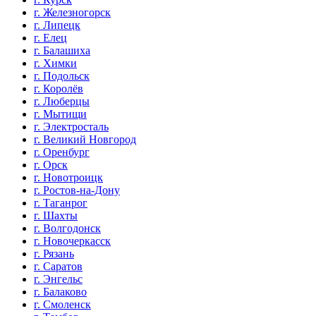
г. Железногорск
г. Липецк
г. Елец
г. Балашиха
г. Химки
г. Подольск
г. Королёв
г. Люберцы
г. Мытищи
г. Электросталь
г. Великий Новгород
г. Оренбург
г. Орск
г. Новотроицк
г. Ростов-на-Дону
г. Таганрог
г. Шахты
г. Волгодонск
г. Новочеркасск
г. Рязань
г. Саратов
г. Энгельс
г. Балаково
г. Смоленск