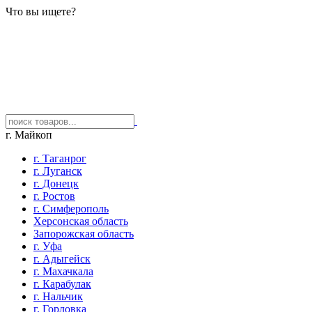
Что вы ищете?
г. Майкоп
г. Таганрог
г. Луганск
г. Донецк
г. Ростов
г. Симферополь
Херсонская область
Запорожская область
г. Уфа
г. Адыгейск
г. Махачкала
г. Карабулак
г. Нальчик
г. Горловка