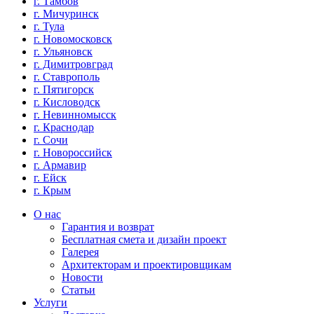
г. Тамбов
г. Мичуринск
г. Тула
г. Новомосковск
г. Ульяновск
г. Димитровград
г. Ставрополь
г. Пятигорск
г. Кисловодск
г. Невинномысск
г. Краснодар
г. Сочи
г. Новороссийск
г. Армавир
г. Ейск
г. Крым
О нас
Гарантия и возврат
Бесплатная смета и дизайн проект
Галерея
Архитекторам и проектировщикам
Новости
Статьи
Услуги