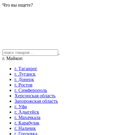
Что вы ищете?
г. Майкоп
г. Таганрог
г. Луганск
г. Донецк
г. Ростов
г. Симферополь
Херсонская область
Запорожская область
г. Уфа
г. Адыгейск
г. Махачкала
г. Карабулак
г. Нальчик
г. Горловка