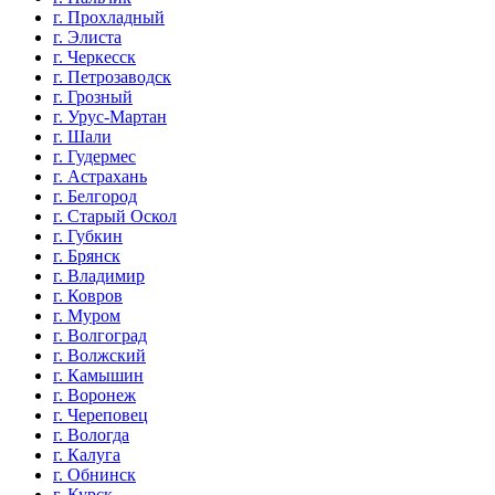
г. Прохладный
г. Элиста
г. Черкесск
г. Петрозаводск
г. Грозный
г. Урус-Мартан
г. Шали
г. Гудермес
г. Астрахань
г. Белгород
г. Старый Оскол
г. Губкин
г. Брянск
г. Владимир
г. Ковров
г. Муром
г. Волгоград
г. Волжский
г. Камышин
г. Воронеж
г. Череповец
г. Вологда
г. Калуга
г. Обнинск
г. Курск