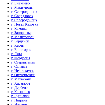
г. Енакиево
г. Мариуполь
г. Северодонецк
г. Свердловск
г. Северодонецк
г. Новая Каховка
г. Каховка
г. Запорожье
г. Мелитополь
г. Бердянск
г. Керчь
г. Евпатория
г. Ялта
г. Феодосия
г. Стерлитамак
г. Салават
г. Нефтекамск
г. Октябрьский
г. Махачкала
г. Хасавюрт
г. Дербент
г. Каспийск
г. Буйнакск
г. Назрань
г. Нальчик