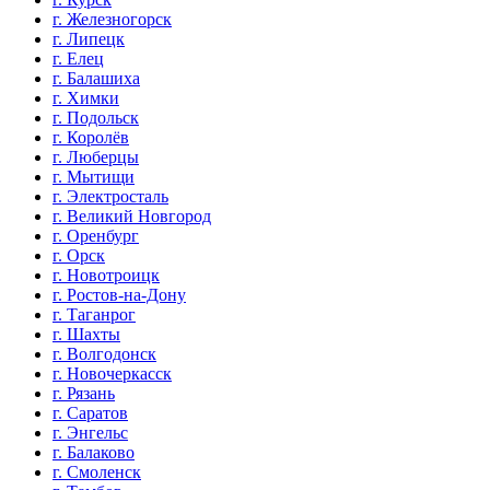
г. Железногорск
г. Липецк
г. Елец
г. Балашиха
г. Химки
г. Подольск
г. Королёв
г. Люберцы
г. Мытищи
г. Электросталь
г. Великий Новгород
г. Оренбург
г. Орск
г. Новотроицк
г. Ростов-на-Дону
г. Таганрог
г. Шахты
г. Волгодонск
г. Новочеркасск
г. Рязань
г. Саратов
г. Энгельс
г. Балаково
г. Смоленск