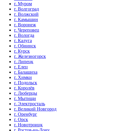
г. Муром
г. Волгоград
г. Волжский
г. Камышин
г. Воронеж
г. Череповец
г. Вологда
г. Калуга
г. Обнинск
г. Курск
г. Железногорск
г. Липецк
г. Елец
г. Балашиха
г. Химки
г. Подольск
г. Королёв
г. Люберцы
г. Мытищи
г. Электросталь
г. Великий Новгород
г. Оренбург
г. Орск
г. Новотроицк
г. Ростов-на-Дону