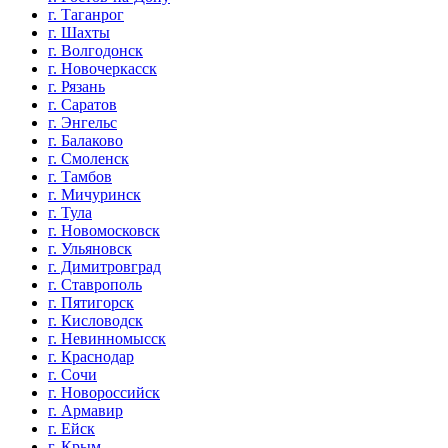
г. Таганрог
г. Шахты
г. Волгодонск
г. Новочеркасск
г. Рязань
г. Саратов
г. Энгельс
г. Балаково
г. Смоленск
г. Тамбов
г. Мичуринск
г. Тула
г. Новомосковск
г. Ульяновск
г. Димитровград
г. Ставрополь
г. Пятигорск
г. Кисловодск
г. Невинномысск
г. Краснодар
г. Сочи
г. Новороссийск
г. Армавир
г. Ейск
г. Крым