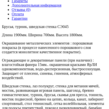
Габариты
Дополнительная информация
Отзывы (0)
Оплата
Гарантии
Брусья, турник, шведская стенка СЭ045
Длина 1900мм. Ширина 700мм. Высота 1800мм.
Окрашивание металлических элементов : порошковая
покраска (в процессе нанесенного порошкового слоя
создается монолитное качественное покрытие).
Ограждающие и декоративные панели (при наличии) :
влагостойкая фанера 15мм.. окрашенная красками ЯрЛИ
однокомпонентная, водо-дисперсионная, быстросохнущая.
Защищает от плесени, синевы, гниения, атмосферных
воздействий.
Шведская стенка, лаз полукруг, стенка для метания мячей,
мостик, развивающая игровая панель, шагоход, бревно
гимнастическое, турник, брусья, скамья для пресса, тоннель,
мостик подвесной, бревно на цепях, кольца, канат, лабиринт
спортивный, стол теннисный, сетка волейбольная, элементы
для полосы препятствий, рукоход разноуровневый, барабан