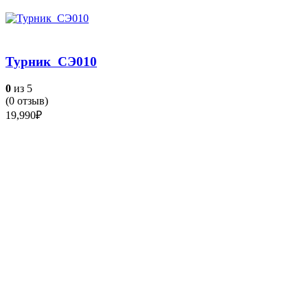
Турник СЭ010
0
из 5
(
0
отзыв)
19,990
₽