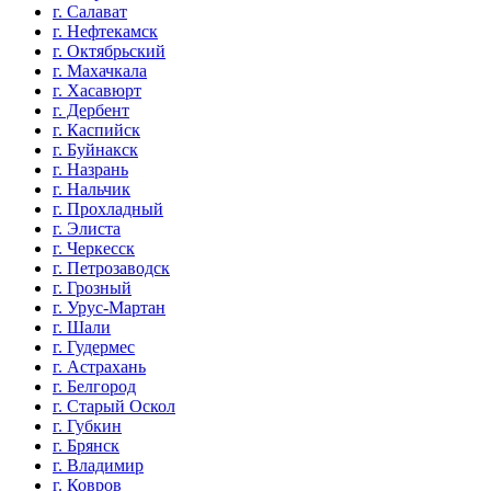
г. Салават
г. Нефтекамск
г. Октябрьский
г. Махачкала
г. Хасавюрт
г. Дербент
г. Каспийск
г. Буйнакск
г. Назрань
г. Нальчик
г. Прохладный
г. Элиста
г. Черкесск
г. Петрозаводск
г. Грозный
г. Урус-Мартан
г. Шали
г. Гудермес
г. Астрахань
г. Белгород
г. Старый Оскол
г. Губкин
г. Брянск
г. Владимир
г. Ковров