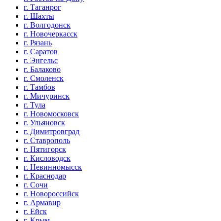
г. Таганрог
г. Шахты
г. Волгодонск
г. Новочеркасск
г. Рязань
г. Саратов
г. Энгельс
г. Балаково
г. Смоленск
г. Тамбов
г. Мичуринск
г. Тула
г. Новомосковск
г. Ульяновск
г. Димитровград
г. Ставрополь
г. Пятигорск
г. Кисловодск
г. Невинномысск
г. Краснодар
г. Сочи
г. Новороссийск
г. Армавир
г. Ейск
г. Крым