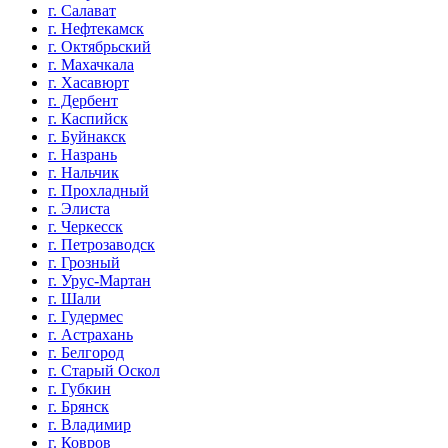
г. Салават
г. Нефтекамск
г. Октябрьский
г. Махачкала
г. Хасавюрт
г. Дербент
г. Каспийск
г. Буйнакск
г. Назрань
г. Нальчик
г. Прохладный
г. Элиста
г. Черкесск
г. Петрозаводск
г. Грозный
г. Урус-Мартан
г. Шали
г. Гудермес
г. Астрахань
г. Белгород
г. Старый Оскол
г. Губкин
г. Брянск
г. Владимир
г. Ковров