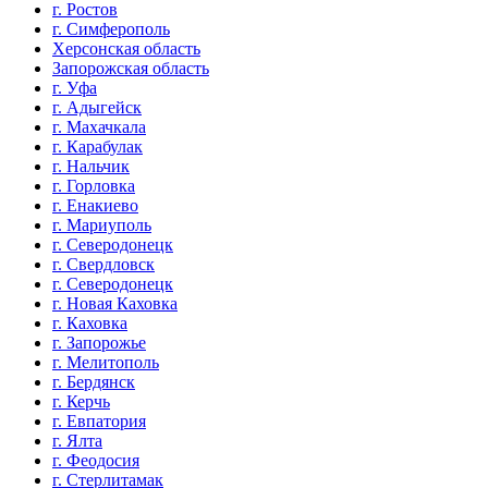
г. Ростов
г. Симферополь
Херсонская область
Запорожская область
г. Уфа
г. Адыгейск
г. Махачкала
г. Карабулак
г. Нальчик
г. Горловка
г. Енакиево
г. Мариуполь
г. Северодонецк
г. Свердловск
г. Северодонецк
г. Новая Каховка
г. Каховка
г. Запорожье
г. Мелитополь
г. Бердянск
г. Керчь
г. Евпатория
г. Ялта
г. Феодосия
г. Стерлитамак