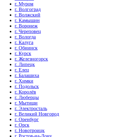
г. Муром
г. Волгоград
г. Волжский
г. Камышин
г. Воронеж
г. Череповец
г. Вологда
г. Калуга
г. Обнинск
г. Курск
г. Железногорск
г. Липецк
г. Елец
г. Балашиха
г. Химки
г. Подольск
г. Королёв
г. Люберцы
г. Мытищи
г. Электросталь
г. Великий Новгород
г. Оренбург
г. Орск
г. Новотроицк
г. Ростов-на-Дону